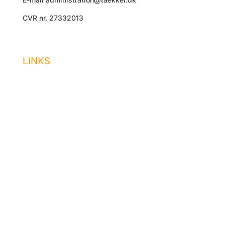
CVR nr. 27332013
LINKS
Forside
Administration
Udlejning
Ejendomsservice
Job hos os
Akut hjælp
Kontakt os