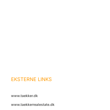
Forside
Administration
Udlejning
Ejendomsservice
Job hos os
Akut hjælp
Kontakt os
EKSTERNE LINKS
www.taekker.dk
www.taekkerrealestate.dk