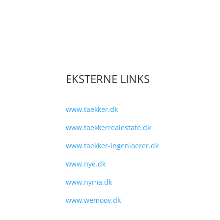
Job hos os
Akut hjælp
Kontakt os
EKSTERNE LINKS
www.taekker.dk
www.taekkerrealestate.dk
www.taekker-ingenioerer.dk
www.nye.dk
www.nyma.dk
www.wemoov.dk