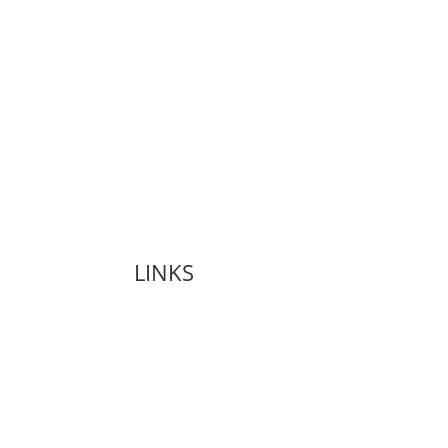
Udlejning
Ejendomsservice
Job hos os
Akut hjælp
Kontakt os
LINKS
Forside
Administration
Udlejning
Ejendomsservice