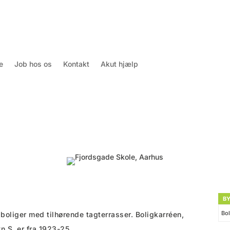
e
Job hos os
Kontakt
Akut hjælp
B
Bol
gboliger med tilhørende tagterrasser. Boligkarréen,
 S, er fra 1923-25.