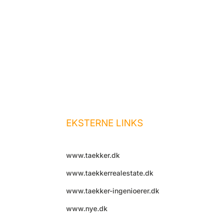
Administration
Udlejning
Ejendomsservice
Job hos os
Akut hjælp
Kontakt os
EKSTERNE LINKS
www.taekker.dk
www.taekkerrealestate.dk
www.taekker-ingenioerer.dk
www.nye.dk