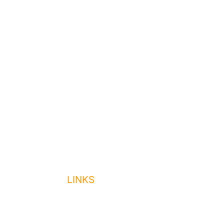
Forside
Administration
Udlejning
Ejendomsservice
Job hos os
Akut hjælp
Kontakt os
LINKS
Forside