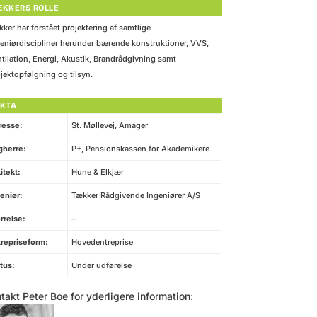
ÆKKERS ROLLE
ker har forstået projektering af samtlige
eniørdiscipliner herunder bærende konstruktioner, VVS,
tilation, Energi, Akustik, Brandrådgivning samt
jektopfølgning og tilsyn.
AKTA
resse:
St. Møllevej, Amager
gherre:
P+,
Pensionskassen for Akademikere
itekt:
Hune & Elkjær
eniør:
Tækker Rådgivende Ingeniører A/S
rrelse:
–
repriseform:
Hovedentreprise
tus:
Under udførelse
takt Peter Boe for yderligere information: