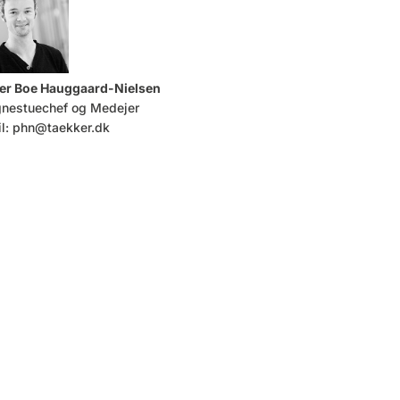
er Boe Hauggaard-Nielsen
nestuechef og Medejer
l:
phn@taekker.dk