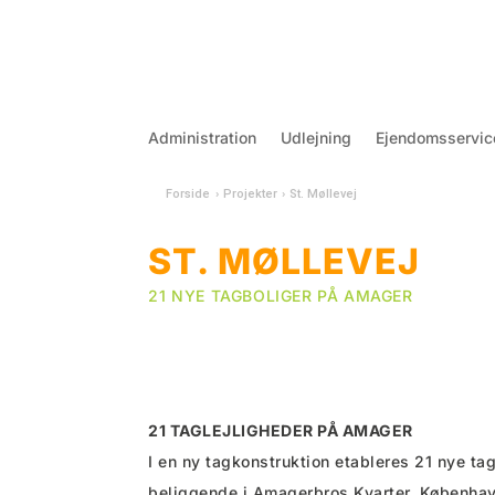
Administration
Udlejning
Ejendomsservic
Forside
›
Projekter
›
St. Møllevej
ST. MØLLEVEJ
21 NYE TAGBOLIGER PÅ AMAGER
21 TAGLEJLIGHEDER PÅ AMAGER
I en ny tagkonstruktion etableres 21 nye ta
beliggende i Amagerbros Kvarter, København