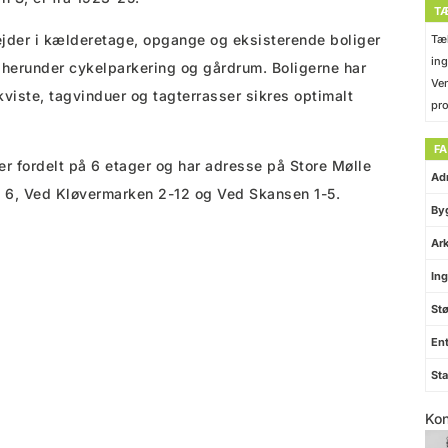
T
ejder i kælderetage, opgange og eksisterende boliger
Tæk
ing
 herunder cykelparkering og gårdrum. Boligerne har
Ven
viste, tagvinduer og tagterrasser sikres optimalt
pro
F
r fordelt på 6 etager og har adresse på Store Mølle
Ad
 6, Ved Kløvermarken 2-12 og Ved Skansen 1-5.
By
Ark
Ing
Stø
Ent
Sta
Kon