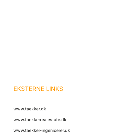
Forside
Administration
Udlejning
Ejendomsservice
Job hos os
Akut hjælp
Kontakt os
EKSTERNE LINKS
www.taekker.dk
www.taekkerrealestate.dk
www.taekker-ingenioerer.dk