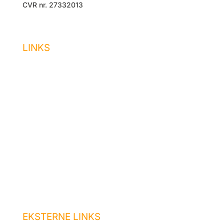
CVR nr. 27332013
LINKS
Forside
Administration
Udlejning
Ejendomsservice
Job hos os
Akut hjælp
Kontakt os
EKSTERNE LINKS